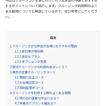
今回はクルージングを貸し切って行う忘年会の予算とおすすめ
するポイントについて紹介します。クルージング利用時のよく
ある疑問についても解説しているので、ぜひ参考にしてくださ
い。
目次
1
クルージングが忘年会の会場におすすめの理由
1.1
1.非日常の特別感
1.2
2.多彩なプラン
1.3
3.オプションが充実
2
貸切クルージングの利用料金はいくら？
3
東京の定番クルージングコース
3.1
隅田川北上コース
3.2
お台場近郊コース
3.3
羽田空港沖コース
4
クルージングを利用する際のよくある質問
4.1
雨の日の運航は中止になる？
4.2
予算内でプランを組める？